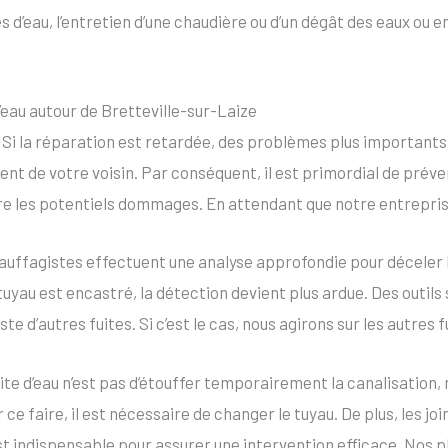
s d’eau, l’entretien d’une chaudière ou d’un dégât des eaux ou 
’eau autour de Bretteville-sur-Laize
e. Si la réparation est retardée, des problèmes plus importan
nt de votre voisin. Par conséquent, il est primordial de prév
ire les potentiels dommages. En attendant que notre entreprise 
uffagistes effectuent une analyse approfondie pour déceler la 
 tuyau est encastré, la détection devient plus ardue. Des outil
iste d’autres fuites. Si c’est le cas, nous agirons sur les autres f
ite d’eau n’est pas d’étouffer temporairement la canalisation, 
e faire, il est nécessaire de changer le tuyau. De plus, les jo
st indispensable pour assurer une intervention efficace. Nos