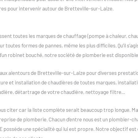
ires pour intervenir autour de Bretteville-sur-Laize.
sent toutes les marques de chauffage (pompe à chaleur, chaud
r toutes formes de pannes, même les plus difficiles. Qu’il s’agi
 d’un robinet bouché, notre société de plomberie est disponib
x alentours de Bretteville-sur-Laize pour diverses prestati
ture et installation de chaudières de toutes marques, installa
udière, détartrage de votre chaudière, nettoyage filtre…
 citer car la liste complète serait beaucoup trop longue. Mai
ntreprise de plomberie. Chacun d’entre nous est un plombier-
sède une spécialité qui lui est propre. Notre objectif est d