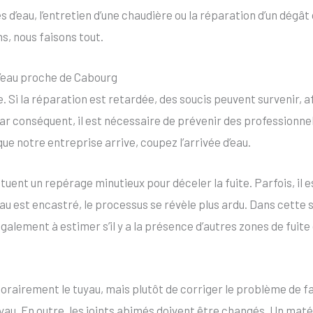
 d’eau, l’entretien d’une chaudière ou la réparation d’un dégât 
s, nous faisons tout.
d’eau proche de Cabourg
ine. Si la réparation est retardée, des soucis peuvent survenir
ar conséquent, il est nécessaire de prévenir des professionnel
ue notre entreprise arrive, coupez l’arrivée d’eau.
tuent un repérage minutieux pour déceler la fuite. Parfois, il e
tuyau est encastré, le processus se révèle plus ardu. Dans cette 
lement à estimer s’il y a la présence d’autres zones de fuite d
rairement le tuyau, mais plutôt de corriger le problème de faç
au. En outre, les joints abimés doivent être changés. Un matér