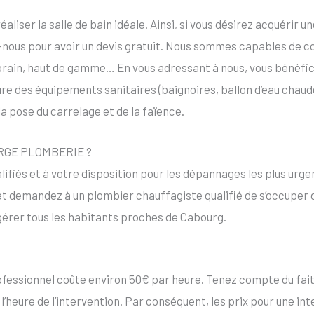
iser la salle de bain idéale. Ainsi, si vous désirez acquérir une
z-nous pour avoir un devis gratuit. Nous sommes capables de co
porain, haut de gamme… En vous adressant à nous, vous bénéfici
re des équipements sanitaires (baignoires, ballon d’eau chaude, 
 pose du carrelage et de la faïence.
 JORGE PLOMBERIE ?
lifiés et à votre disposition pour les dépannages les plus urg
et demandez à un plombier chauffagiste qualifié de s’occuper
gérer tous les habitants proches de Cabourg.
ofessionnel coûte environ 50€ par heure. Tenez compte du fait q
de l’heure de l’intervention. Par conséquent, les prix pour une in