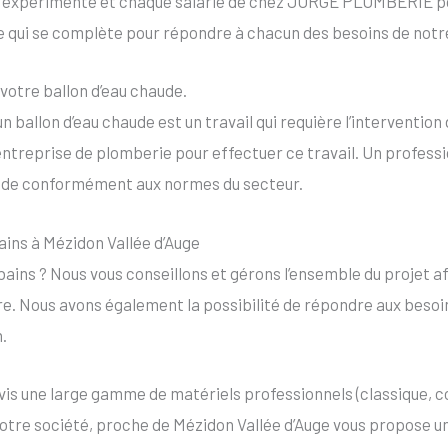
r expérimenté et chaque salarié de chez JORGE PLOMBERIE po
pe qui se complète pour répondre à chacun des besoins de notre
otre ballon d’eau chaude.
 ballon d’eau chaude est un travail qui requière l’intervention 
 entreprise de plomberie pour effectuer ce travail. Un professi
aude conformément aux normes du secteur.
ains à Mézidon Vallée d’Auge
ains ? Nous vous conseillons et gérons l’ensemble du projet afi
re. Nous avons également la possibilité de répondre aux besoi
n.
vis une large gamme de matériels professionnels (classique, c
Notre société, proche de Mézidon Vallée d’Auge vous propose un