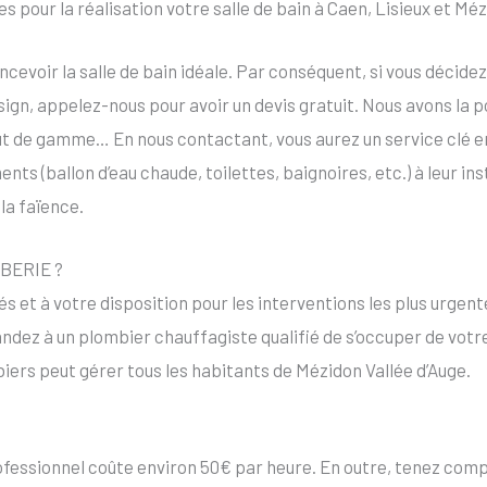
s pour la réalisation votre salle de bain à Caen, Lisieux et Méz
cevoir la salle de bain idéale. Par conséquent, si vous décide
design, appelez-nous pour avoir un devis gratuit. Nous avons la p
ut de gamme… En nous contactant, vous aurez un service clé e
ents (ballon d’eau chaude, toilettes, baignoires, etc.) à leur 
la faïence.
MBERIE ?
és et à votre disposition pour les interventions les plus urge
dez à un plombier chauffagiste qualifié de s’occuper de votr
iers peut gérer tous les habitants de Mézidon Vallée d’Auge.
ofessionnel coûte environ 50€ par heure. En outre, tenez compte