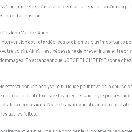
 d’eau, l’entretien d’une chaudière ou la réparation d’un dégât 
s, nous faisons tout.
e Mézidon Vallée d’Auge
i l’intervention est retardée, des problèmes plus importants p
votre voisin. Ainsi, il est nécessaire de prévenir une entrepri
ls dommages. En attendant que JORGE PLOMBERIE sonne chez vo
ls effectuent une analyse minutieuse pour révéler la source de 
 de la fuite. Toutefois, si le tuyau est encastré, le processus se
t alors nécessaires. Notre travail consiste aussi à constater s
r les autres fuites.
orairement le tuyau, mais de corriger le problème durablement.