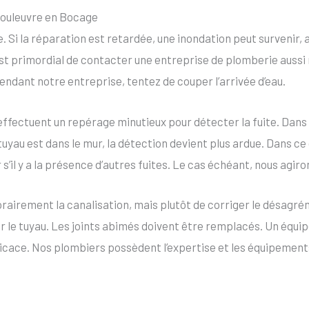
 Souleuvre en Bocage
ne. Si la réparation est retardée, une inondation peut survenir,
 il est primordial de contacter une entreprise de plomberie aus
tendant notre entreprise, tentez de couper l’arrivée d’eau.
effectuent un repérage minutieux pour détecter la fuite. Dans c
 tuyau est dans le mur, la détection devient plus ardue. Dans ce
 s’il y a la présence d’autres fuites. Le cas échéant, nous agiron
rairement la canalisation, mais plutôt de corriger le désagré
 le tuyau. Les joints abimés doivent être remplacés. Un équi
icace. Nos plombiers possèdent l’expertise et les équipements