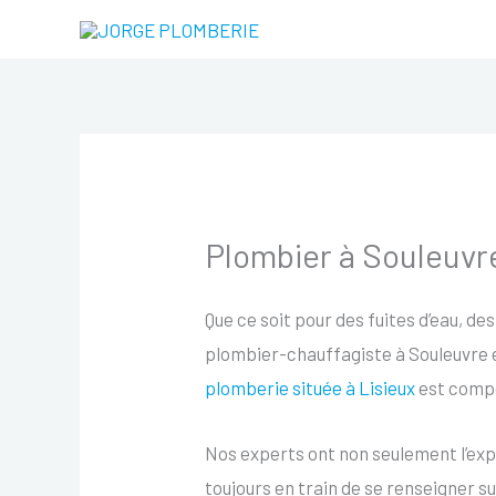
Aller
au
contenu
Plombier à Souleuv
Que ce soit pour des fuites d’eau, des
plombier-chauffagiste à Souleuvre e
plomberie située à Lisieux
est compo
Nos experts ont non seulement l’expé
toujours en train de se renseigner s